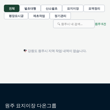
전체
벌초대행
산소벌초
묘지이장
묘역정리
평장묘시공
제초작업
정기관리
원주 0건
강원도 원주시 지역 작업 내역이 없습니다.
원주 묘지이장 다온그룹