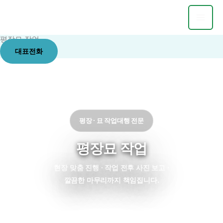
콘
텐
츠
평장묘 작업
로
대표전화
건
너
뛰
기
평장 · 묘 작업대행 전문
평장묘 작업
현장 맞춤 진행 · 작업 전후 사진 보고 ·
깔끔한 마무리까지 책임집니다.