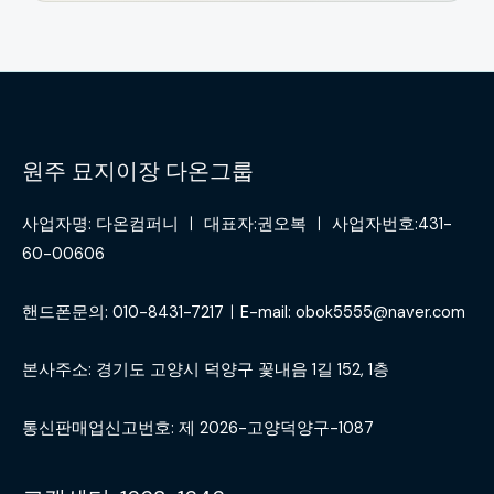
원주 묘지이장 다온그룹
사업자명: 다온컴퍼니 ㅣ 대표자:권오복 ㅣ 사업자번호:431-
60-00606
핸드폰문의: 010-8431-7217ㅣE-mail: obok5555@naver.com
본사주소: 경기도 고양시 덕양구 꽃내음 1길 152, 1층
통신판매업신고번호: 제 2026-고양덕양구-1087