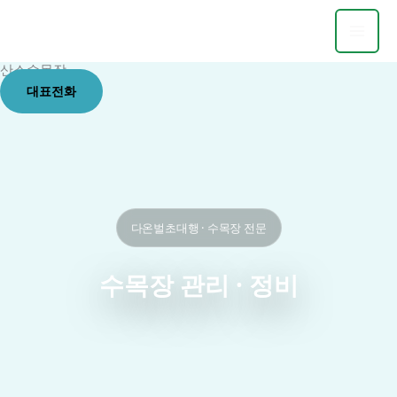
콘
텐
츠
산소수목장
로
대표전화
건
너
뛰
기
다온벌초대행 · 수목장 전문
수목장 관리 · 정비