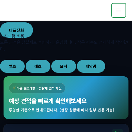
콘
텐
츠
로
예상견적알아보기
건
대표전화
벌초대행 비용
너
모든 금액은 정찰제로 투명하게, 운영됩니다. 작은 평수도 섬세하게 작업합니
뛰
다.
기
벌초
예초
묘지
태양광
다온 벌초대행 · 정찰제 견적 계산
예상 견적을 빠르게 확인해보세요
투명한 기준으로 안내드립니다. (현장 상황에 따라 일부 변동 가능)