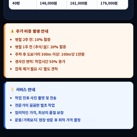
40평
146,000원
161,000원
176,000원
추가 비용 발생 안내
명절 2주 전: 10% 할증
명절 1주 전 (추석/설): 20% 할증
주차 후 도보거리 300m 이상: 100m당 1만원
경사진 면적: 작업시간 50% 증가
잡목 제거 필요 시: 별도 견적
서비스 안내
작업 전후 사진 촬영 및 전송
전문가의 꼼꼼한 벌초 작업
합리적인 가격, 최상의 품질 보장
문중/가족묘지: 현장 방문 후 최적 가격 결정