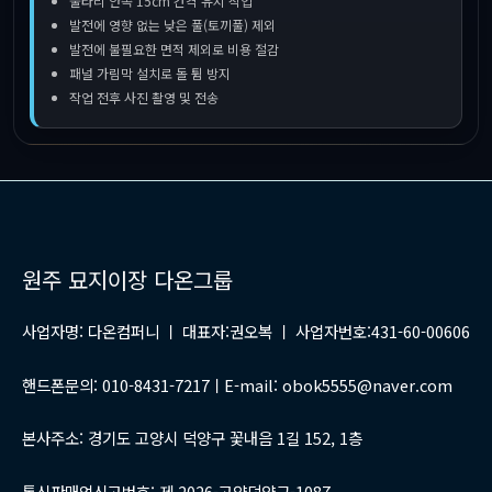
울타리 안쪽 15cm 간격 유지 작업
발전에 영향 없는 낮은 풀(토끼풀) 제외
발전에 불필요한 면적 제외로 비용 절감
패널 가림막 설치로 돌 튐 방지
작업 전후 사진 촬영 및 전송
원주 묘지이장 다온그룹
사업자명: 다온컴퍼니 ㅣ 대표자:권오복 ㅣ 사업자번호:431-60-00606
핸드폰문의: 010-8431-7217ㅣE-mail: obok5555@naver.com
본사주소: 경기도 고양시 덕양구 꽃내음 1길 152, 1층
통신판매업신고번호: 제 2026-고양덕양구-1087