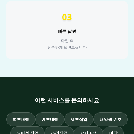
03
빠른 답변
확인 후
신속하게 답변드립니다
이런 서비스를 문의하세요
벌초대행
예초대행
제초작업
태양광 예초
묘비석 작업
조경작업
묘지조성
이장