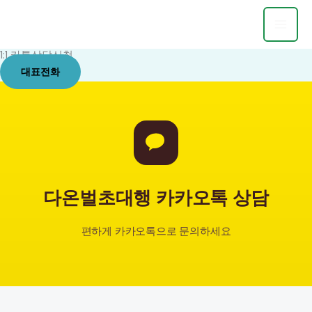
콘
텐
츠
1:1 카톡상담신청
로
대표전화
건
너
뛰
기
다온벌초대행 카카오톡 상담
편하게 카카오톡으로 문의하세요